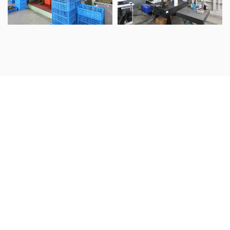
聯系方式
地址：浙江省嘉興市嘉善縣陶莊鎮工業功能區南北公路58號
電話：
0573-84897615
傳真：
0573-84897616
郵箱：
Yj@yjcasting.com
產品展示